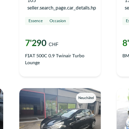
105
1
seller.search_page.car_details.hp
se
Essence
Occasion
E
7'290
8
CHF
FIAT 500C 0.9 Twinair Turbo
BM
Lounge
Neuchâtel