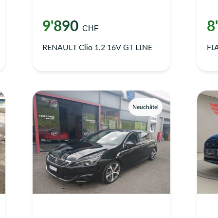
9'890
8
CHF
RENAULT Clio 1.2 16V GT LINE
FIA
Neuchâtel