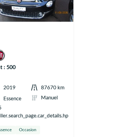
t : 500
2019
87670 km
Manuel
Essence
5
ller.search_page.car_details.hp
ssence
Occasion