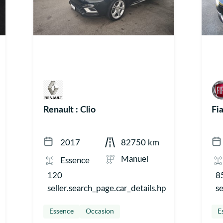
Renault : Clio
Fia
2017
82750 km
Manuel
Essence
120
8
seller.search_page.car_details.hp
se
Essence
Occasion
E