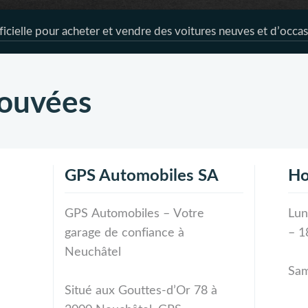
icielle pour acheter et vendre des voitures neuves et d’occas
rouvées
GPS Automobiles SA
Ho
GPS Automobiles – Votre
Lun
garage de confiance à
– 1
Neuchâtel
Sam
Situé aux Gouttes-d’Or 78 à