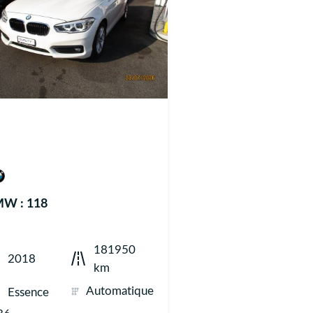
W : 118
181950
2018
km
Automatique
Essence