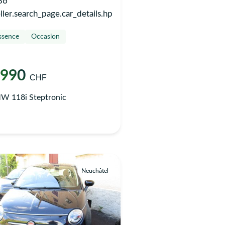
36
ller.search_page.car_details.hp
ssence
Occasion
'990
CHF
W 118i Steptronic
Neuchâtel