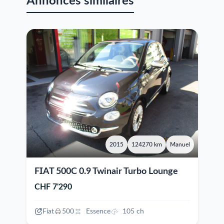
Annonces similaires
2015
124270 km
Manuel
FIAT 500C 0.9 Twinair Turbo Lounge
CHF 7'290
Fiat
500
Essence
105 ch