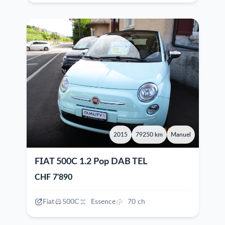
2015
79250 km
Manuel
FIAT 500C 1.2 Pop DAB TEL
CHF 7'890
Fiat
500C
Essence
70 ch