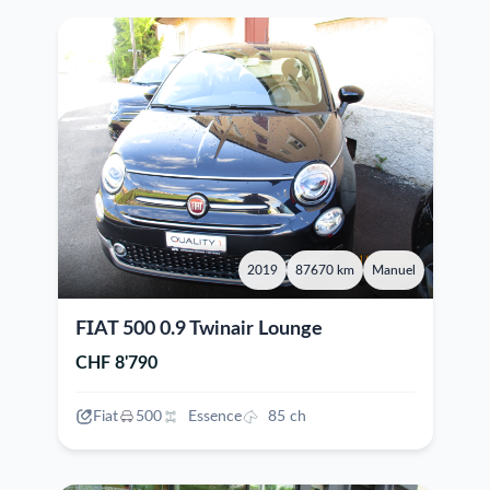
2019
87670 km
Manuel
FIAT 500 0.9 Twinair Lounge
CHF 8'790
Fiat
500
Essence
85 ch